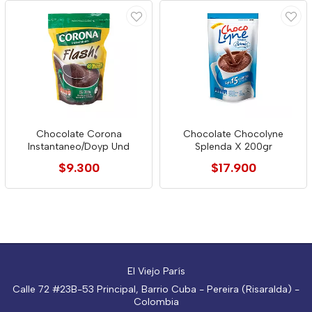
Chocolate Corona
Chocolate Chocolyne
Instantaneo/Doyp Und
Splenda X 200gr
$9.300
$17.900
El Viejo París
Calle 72 #23B-53 Principal, Barrio Cuba - Pereira (Risaralda) -
Colombia