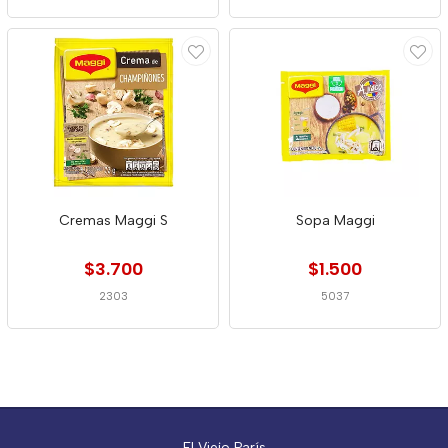
Cremas Maggi S
Sopa Maggi
$3.700
$1.500
2303
5037
El Viejo París