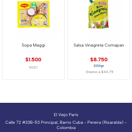
Sopa Maggi
Salsa Vinagreta Comapan
$1.500
$8.750
200gr
5037
Gramo a $43,75
El Viejo París
Calle 72 #23B-53 Principal, Barrio Cuba - Pereira (Risaralda) -
Colombia