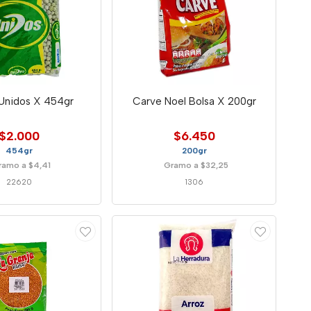
 Unidos X 454gr
Carve Noel Bolsa X 200gr
$2.000
$6.450
454gr
200gr
ramo a $4,41
Gramo a $32,25
22620
1306