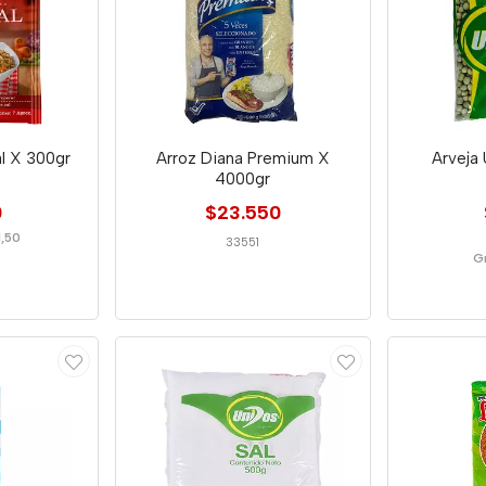
al X 300gr
Arroz Diana Premium X
Arveja
4000gr
0
$23.550
1,50
33551
G