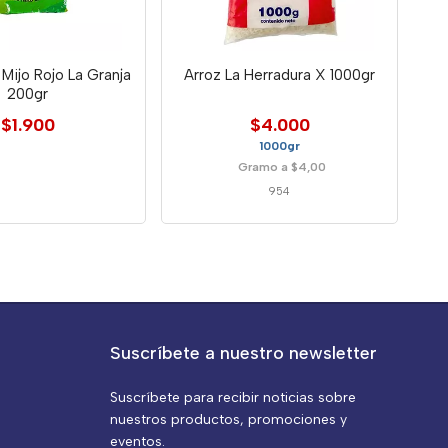
 Mijo Rojo La Granja
Arroz La Herradura X 1000gr
200gr
$1.900
$4.000
1000gr
Gramo a $4,00
954
Suscríbete a nuestro newsletter
Suscríbete para recibir noticias sobre
nuestros productos, promociones y
eventos.