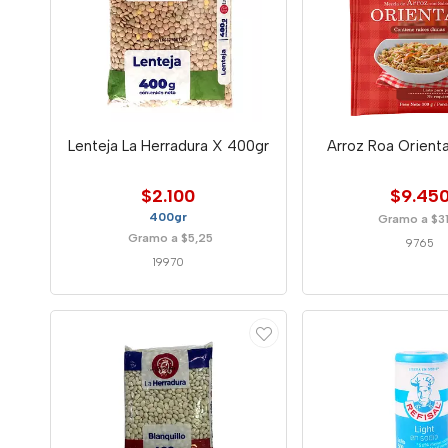
Lenteja La Herradura X 400gr
Arroz Roa Orient
$2.100
$9.45
400gr
Gramo a $3
Gramo a $5,25
9765
19970