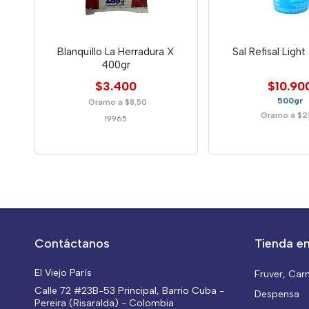
Blanquillo La Herradura X
Sal Refisal Ligh
400gr
$3.400
$10.90
500gr
Gramo a $8,50
Gramo a $2
19965
Contáctanos
Tienda en
El Viejo París
Fruver, Car
Calle 72 #23B-53 Principal, Barrio Cuba -
Despensa
Pereira (Risaralda) - Colombia