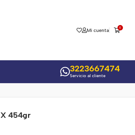
0
Mi cuenta
3223667474
Servicio al cliente
 X 454gr