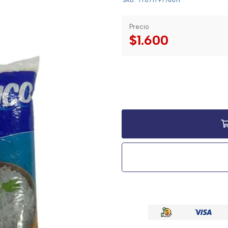
SKU: 7707179776011
Precio
$1.600