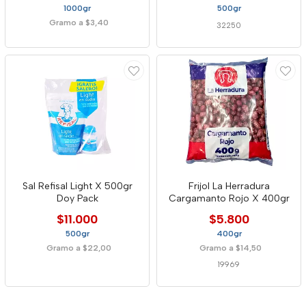
1000gr
500gr
Gramo a $3,40
32250
Sal Refisal Light X 500gr
Frijol La Herradura
Doy Pack
Cargamanto Rojo X 400gr
$11.000
$5.800
500gr
400gr
Gramo a $22,00
Gramo a $14,50
19969