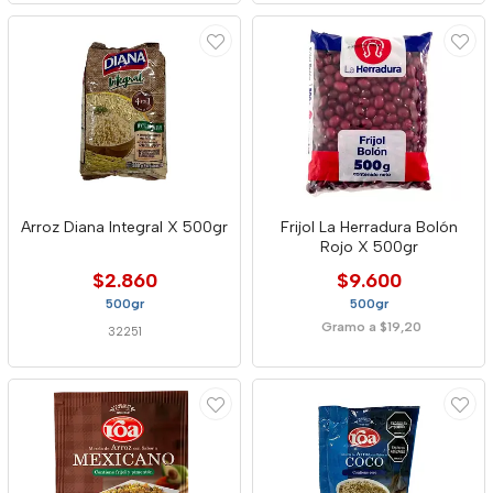
Arroz Diana Integral X 500gr
Frijol La Herradura Bolón
Rojo X 500gr
$2.860
$9.600
500gr
500gr
Gramo a $19,20
32251