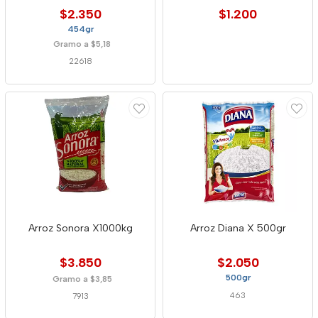
$2.350
$1.200
454gr
Gramo a $5,18
22618
Arroz Sonora X1000kg
Arroz Diana X 500gr
$3.850
$2.050
500gr
Gramo a $3,85
463
7913