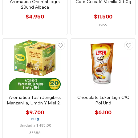
Aromatica Oriental 15grs
Café Colcafé Vainilla X 50g
20und Albaca
$4.950
$11.500
19199
Aromática Tosh Jengibre,
Chocolate Luker Ligh C/C
Manzanilla, Limón Y Miel 20
Pol Und
Unidade
$9.700
$6.100
20 g
Unidad a $485,00
33386