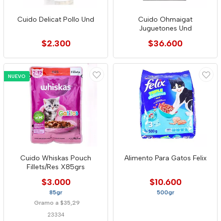
Cuido Delicat Pollo Und
Cuido Ohmaigat
Juguetones Und
$2.300
$36.600
NUEVO
Cuido Whiskas Pouch
Alimento Para Gatos Felix
Fillets/Res X85grs
$3.000
$10.600
85gr
500gr
Gramo a $35,29
23334