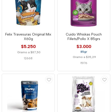
Felix Travesuras Original Mix
Cuido Whiskas Pouch
X60g
Fillets/Pollo X 85grs
$5.250
$3.000
85gr
Gramo a $87,50
Gramo a $35,29
12668
15176