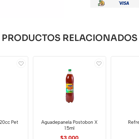
PRODUCTOS RELACIONADOS
420cc Pet
Aguadepanela Postobon X
Refr
1.5ml
$3.000