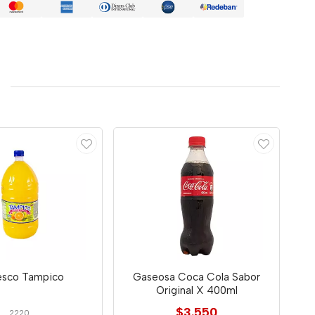
esco Tampico
Gaseosa Coca Cola Sabor
Original X 400ml
$3.550
2220