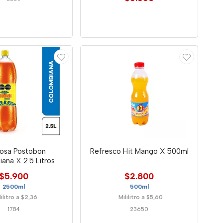
osa Postobon
Refresco Hit Mango X 500ml
ana X 2.5 Litros
$5.900
$2.800
2500ml
500ml
lilitro a $2,36
Mililitro a $5,60
1784
23650