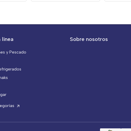
 línea
Sobre nosotros
nes y Pescado
efrigerados
naks
gar
tegorías