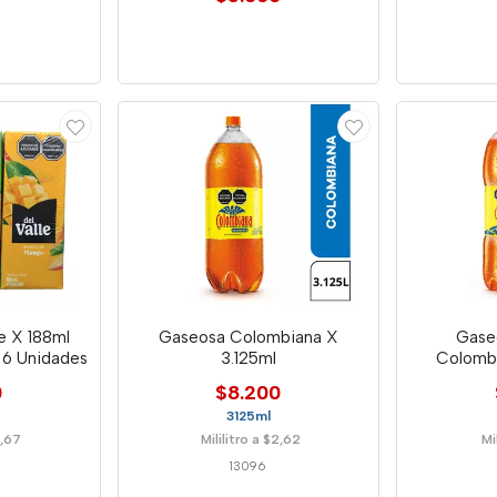
le X 188ml
Gaseosa Colombiana X
Gase
 6 Unidades
3.125ml
Colombi
0
$8.200
3125ml
5,67
Mililitro a $2,62
Mi
13096