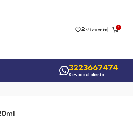
0
Mi cuenta
3223667474
Servicio al cliente
20ml