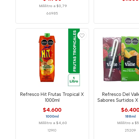
Mililitro a $0,79
66985
Refresco Hit Frutas Tropical X
Refresco Del Val
1000ml
Sabores Surtidos X
$4.600
$6.40
1000ml
188ml
Mililitro a $4,60
Mililitro a $
12910
25209