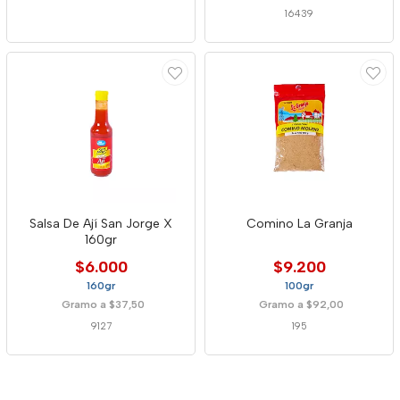
16439
Salsa De Ají San Jorge X
Comino La Granja
160gr
$6.000
$9.200
160gr
100gr
Gramo a $37,50
Gramo a $92,00
9127
195