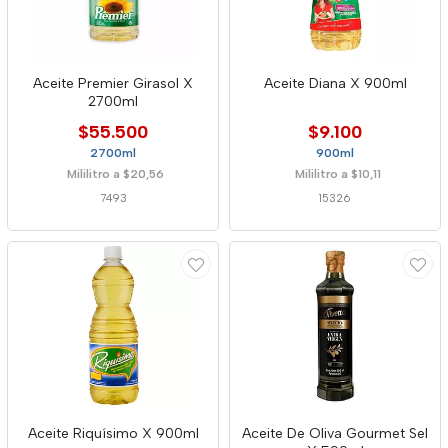
Aceite Premier Girasol X
Aceite Diana X 900ml
2700ml
$55.500
$9.100
2700ml
900ml
Mililitro a $20,56
Mililitro a $10,11
7493
15326
Aceite Riquísimo X 900ml
Aceite De Oliva Gourmet Sel