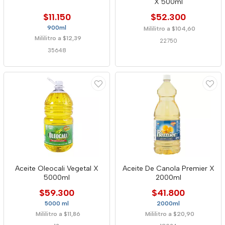
X 500ml
$11.150
$52.300
900ml
Mililitro a $104,60
Mililitro a $12,39
22750
35648
Aceite Oleocali Vegetal X
Aceite De Canola Premier X
5000ml
2000ml
$59.300
$41.800
5000 ml
2000ml
Mililitro a $11,86
Mililitro a $20,90